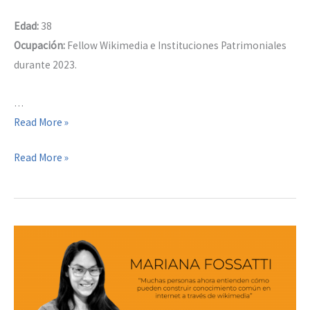
Edad:
38
Ocupación:
Fellow Wikimedia e Instituciones Patrimoniales
durante 2023.
…
Fede
Read More »
Colman
Fede
Read More »
Colman