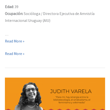
Edad:
39
Ocupación:
Socióloga / Directora Ejecutiva de Amnistía
Internacional Uruguay (AIU)
…
Lucía
Read More »
Pérez
Lucía
Read More »
Chabaneau
Pérez
Chabaneau