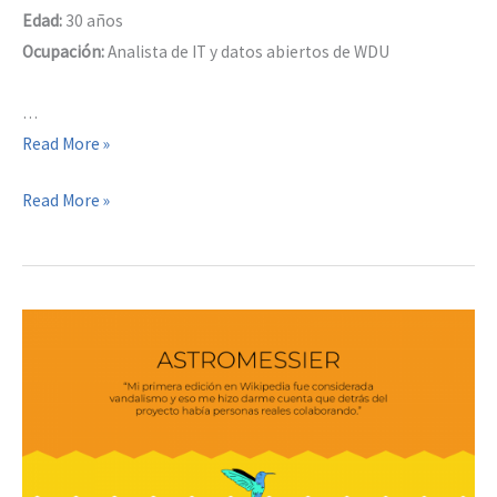
Edad:
30 años
Ocupación:
Analista de IT y datos abiertos de WDU
…
Nat
Read More »
Hernández
Nat
Read More »
Clavijo
Hernández
Clavijo