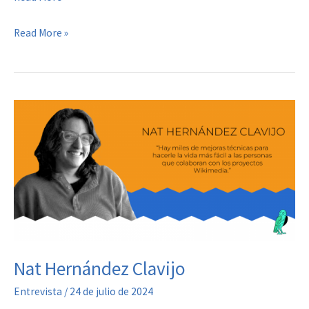
Chino
Daniel
Read More »
Carranza
Chino
Carranza
Nat Hernández Clavijo
Entrevista
/
24 de julio de 2024