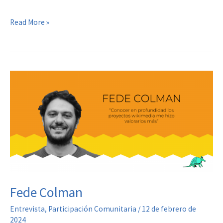
Varela
Judith
Read More »
Varela
Fede Colman
Entrevista
,
Participación Comunitaria
/
12 de febrero de
2024