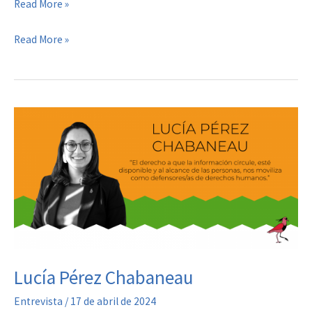
Jorge
Read More »
Gemetto
Jorge
Read More »
Gemetto
Lucía Pérez Chabaneau
Entrevista
/
17 de abril de 2024