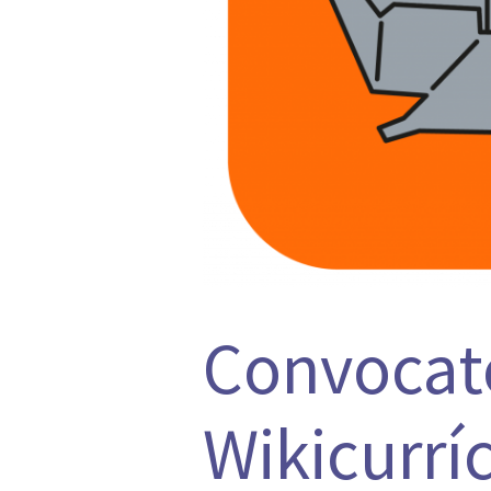
Convocato
Wikicurrí