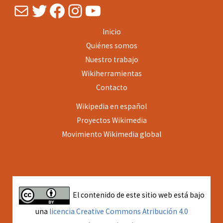
Mail
Twitter
Facebook
Instagram
YouTube
Inicio
Quiénes somos
Nuestro trabajo
Wikiherramientas
Contacto
Wikipedia en español
Proyectos
Wikimedia
Movimiento Wikimedia global
El contenido de este sitio web está bajo
una
licencia Creative Commons Atribución 4.0