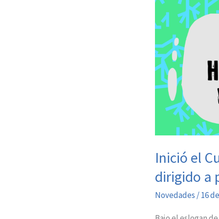
Inició el 
dirigido a
Novedades
/
16 de
Bajo el eslogan d