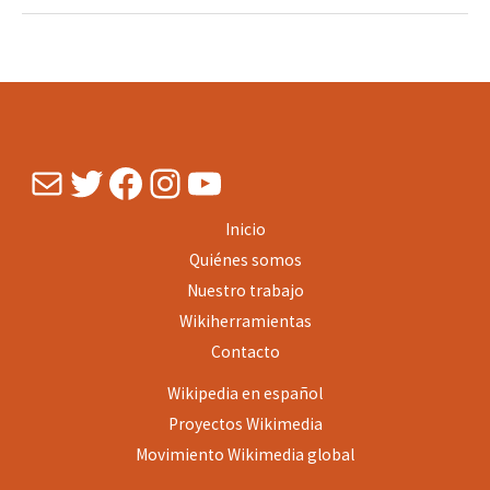
repositorios
académicos
de
acceso
abierto:
el
Mail
Twitter
Facebook
Instagram
YouTube
caso
de
Inicio
Colibrí
Quiénes somos
Nuestro trabajo
Wikiherramientas
Contacto
Wikipedia en español
Proyectos
Wikimedia
Movimiento Wikimedia global