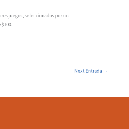
jores juegos, seleccionados por un
S$100.
Next Entrada
→