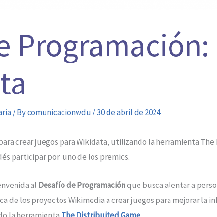
e Programación: 
ta
aria
/ By
comunicacionwdu
/
30 de abril de 2024
para crear juegos para Wikidata, utilizando la herramienta The
és participar por uno de los premios.
envenida al
Desafío de Programación
que busca alentar a pers
ca de los proyectos Wikimedia a crear juegos para mejorar la i
ndo la herramienta
The Distribuited Game
.