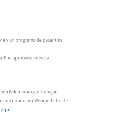
line y un programa de pasantías
ia. Fue aprobada nuestra
dación Wikimedia que trabajan
or contratado por Wikimedistas de
n
aquí
.