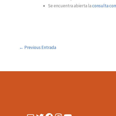
Se encuentra abierta la
consulta co
←
Previous Entrada