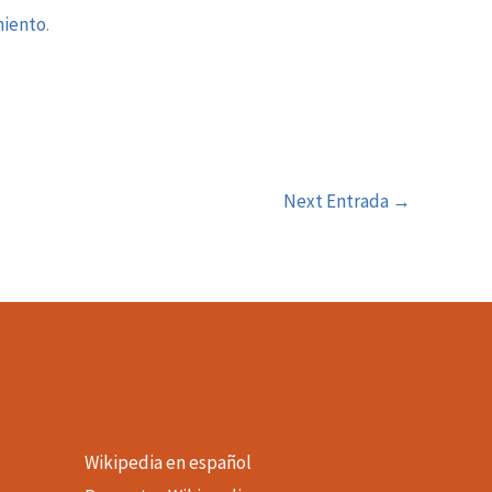
miento
.
Next Entrada
→
Wikipedia en español